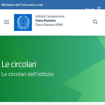
Vai ai contenuti
Vai al menu di navigazione
Vai al footer
Ministero dell'Istruzione e del
Accedi
Merito
Istituto Comprensivo
Fiano Romano
Fiano Romano (RM)
Le circolari
Le circolari dell'istituto