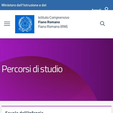
Vai ai contenuti
Vai al menu di navigazione
Vai al footer
Ministero dell'Istruzione e del
Accedi
Merito
Istituto Comprensivo
Fiano Romano
Fiano Romano (RM)
Percorsi di studio
Scuola dell'Infanzia