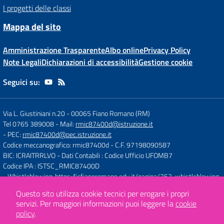
I progetti delle classi
Mappa del sito
Amministrazione Trasparente
Albo online
Privacy Policy
Note Legali
Dichiarazioni di accessibilità
Gestione cookie
Seguici su:
Via L. Giustiniani n.20
-
00065 Fiano Romano (RM)
Tel 0765 389008
- Mail:
rmic87400d@istruzione.it
- PEC:
rmic87400d@pec.istruzione.it
Codice meccanografico: rmic87400d
- C.F. 97198090587
BIC: ICRAITRRLVO
- Dati Contabili : Codice Ufficio UFOMB7
Codice IPA : ISTSC_RMIC87400D
- Whistleblowing:
https://icfianoromano.edu.it/pagina/252-whistleblowing
Questo sito utilizza cookie tecnici per erogare i propri
servizi.
Per maggiori informazioni puoi leggere la
cookie
Concept & Design by
Designers Italia
policy
.
Sito web realizzato con CMS
SCUOLASTICO