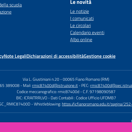
Le novità
della scuola
Le notizie
azione
I comunicati
Le circolari
Calendario eventi
Albo online
cy
Note Legali
Dichiarazioni di accessibilità
Gestione cookie
Via L. Giustiniani n.20
-
00065 Fiano Romano (RM)
765 389008
- Mail:
rmic87400d@istruzione.it
- PEC:
rmic87400d@pec.istruzi
Codice meccanografico: rmic87400d
- C.F. 97198090587
BIC: ICRAITRRLVO
- Dati Contabili : Codice Ufficio UFOMB7
ISTSC_RMIC87400D
- Whistleblowing:
https://icfianoromano.edu.it/pagina/252
Sito w