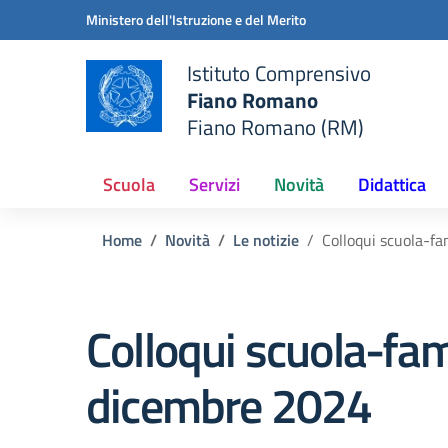
Vai ai contenuti
Vai al menu di navigazione
Vai al footer
Ministero dell'Istruzione e del Merito
Istituto Comprensivo
Fiano Romano
Fiano Romano (RM)
Scuola
Servizi
Novità
Didattica
Home
Novità
Le notizie
Colloqui scuola-f
Colloqui scuola-fam
dicembre 2024