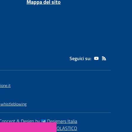
Mappa del sito
Seguici su:
one.it
-whistleblowing
Concept & Design by
Designers Italia
eb realizzato con CMS
SCUOLASTICO