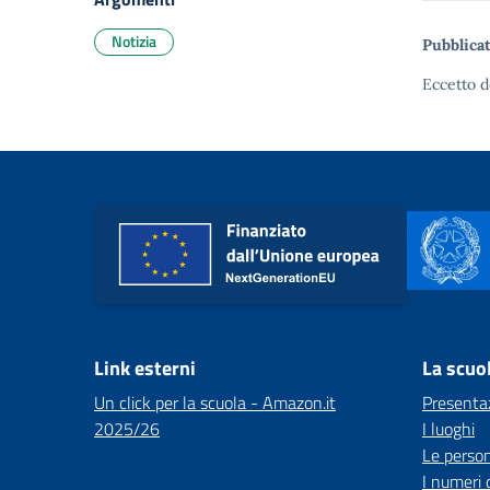
Notizia
Pubblicat
Eccetto d
Link esterni
La scuo
Un click per la scuola - Amazon.it
Presenta
2025/26
I luoghi
Le perso
I numeri 