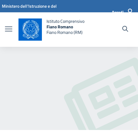
Vai ai contenuti
Vai al menu di navigazione
Vai al footer
Ministero dell'Istruzione e del
Accedi
Merito
Istituto Comprensivo
Fiano Romano
Fiano Romano (RM)