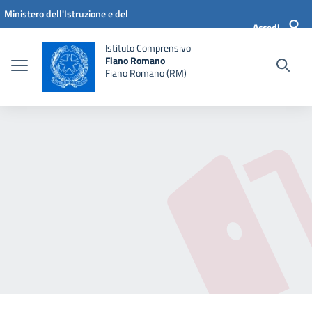
Vai ai contenuti
Vai al menu di navigazione
Vai al footer
Ministero dell'Istruzione e del
Accedi
Merito
Istituto Comprensivo
Fiano Romano
Fiano Romano (RM)