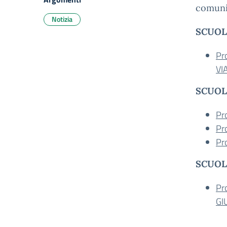
comunic
Notizia
SCUOL
Pr
VI
SCUOL
Pr
Pr
Pr
SCUOL
Pr
GI