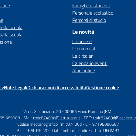
zione
Famiglie e studenti
Personale scolastico
ne
Percorsi di studio
della scuola
Le novità
della scuola
Le notizie
azione
I comunicati
Le circolari
Calendario eventi
Albo online
cy
Note Legali
Dichiarazioni di accessibilità
Gestione cookie
Via L. Giustiniani n.20
-
00065 Fiano Romano (RM)
765 389008
- Mail:
rmic87400d@istruzione.it
- PEC:
rmic87400d@pec.istruzi
Codice meccanografico: rmic87400d
- C.F. 97198090587
BIC: ICRAITRRLVO
- Dati Contabili : Codice Ufficio UFOMB7