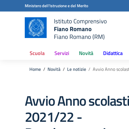
Vai ai contenuti
Vai al menu di navigazione
Vai al footer
Ministero dell'Istruzione e del Merito
Istituto Comprensivo
Fiano Romano
Fiano Romano (RM)
Scuola
Servizi
Novità
Didattica
Home
Novità
Le notizie
Avvio Anno scolas
Avvio Anno scolast
2021/22 -